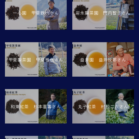
一心園 甲斐鉄也さん
岩永製茶園 門内智子さん
甲斐製茶園 甲斐雅也さん
益井園 益井悦郎さん
丸子紅茶 村松二六さん
和束紅茶 杉本喜壽さん