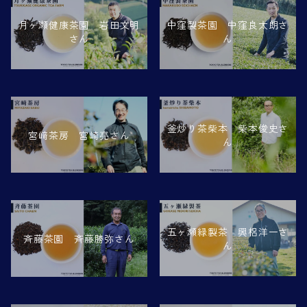
中窪製茶園 中窪良太朗さ
月ヶ瀬健康茶園 岩田文明
ん
さん
釜炒り茶柴本 柴本俊史さ
宮﨑茶房 宮崎亮さん
ん
五ヶ瀬緑製茶 興梠洋一さ
斉藤茶園 斉藤勝弥さん
ん