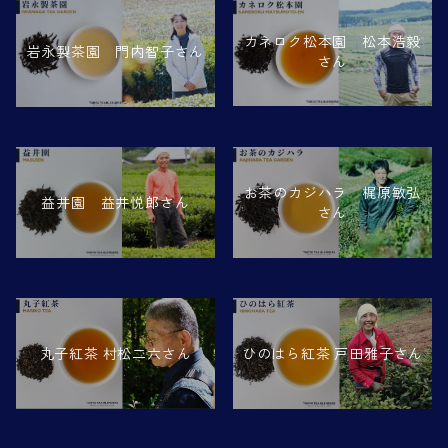
カネロク松本園 松本浩毅
岩永製茶園 門内智子さん
さん
お茶のカジハラ 梶原敏弘
益井園 益井悦郎さん
さん
ひのはら紅茶 戸田雅子さん
丸子紅茶 村松二六さん