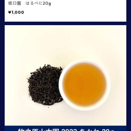
坂口園 はるべに20g
¥1,000