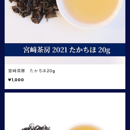
宮﨑茶房 たかちほ20g
¥1,000