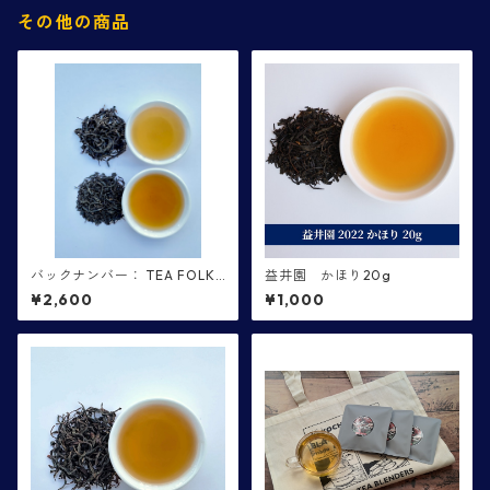
その他の商品
バックナンバー： TEA FOLKS
益井園 かほり20g
第１６便 坂口園・益井園
¥2,600
¥1,000