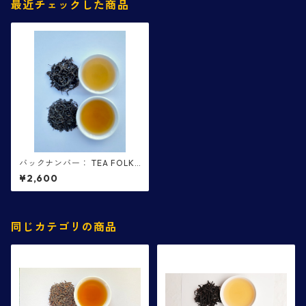
最近チェックした商品
バックナンバー： TEA FOLKS
第１６便 坂口園・益井園
¥2,600
同じカテゴリの商品