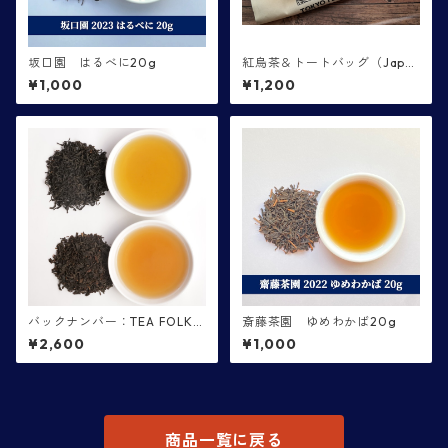
坂口園 はるべに20g
紅烏茶＆トートバッグ（Japa
n Tea Expo2024特別販売品）
¥1,000
¥1,200
バックナンバー：TEA FOLKS
斎藤茶園 ゆめわかば20g
第７便 和束紅茶・丸子紅茶
¥2,600
¥1,000
商品一覧に戻る