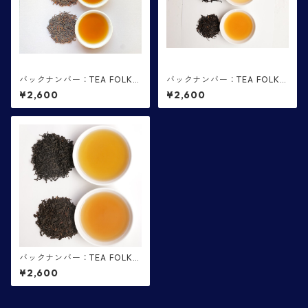
バックナンバー：TEA FOLKS
バックナンバー：TEA FOLKS
第１１便 鶴田製茶・斉藤茶
第８便 甲斐製茶園・益井園
¥2,600
¥2,600
園
バックナンバー：TEA FOLKS
第７便 和束紅茶・丸子紅茶
¥2,600