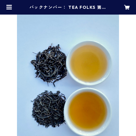
バックナンバー： TEA FOLKS 第１
６便 坂口園・益井園 | 和紅茶定期便
TEA FOLKS by TOKYO TEA BLE
NDERS