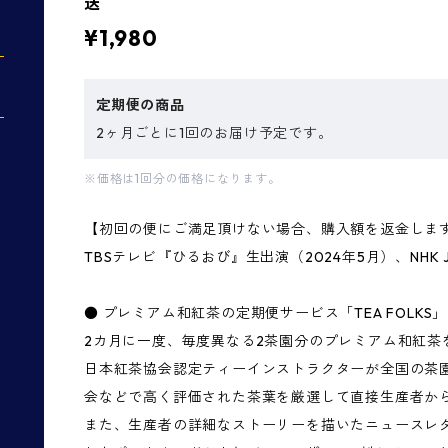
送
¥1,980
定期便の商品
2ヶ月ごとに1回のお届け予定です。
※価格は1回分の価格になります。
【初回の便にご満足頂けない場合、購入額を返金しま
TBSテレビ『ひるおび』生出演（2024年5月）、NHK Japa
● プレミアム和紅茶の定期便サービス「TEA FOLKS
2カ月に一度、毎度異なる2茶園分のプレミアム和紅茶
日本紅茶協会認定ティーインストラクターが全国の茶
会などで高く評価された茶葉を厳選して直接生産者か
また、生産者の詳細なストーリーを描いたニュースレ