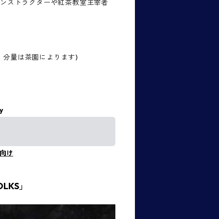
インストラクターや紅茶教室主宰者
園・分量は茶園によります)
y
向け
LKS」