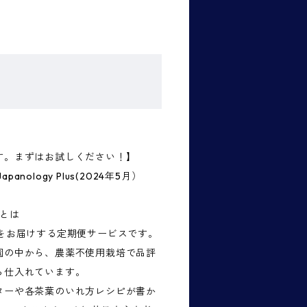
す。まずはお試しください！】
nology Plus(2024年5月）
」とは
をお届けする定期便サービスです。
園の中から、農薬不使用栽培で品評
ら仕入れています。
ターや各茶葉のいれ方レシピが書か