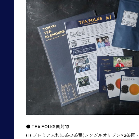
● TEA FOLKS同封物
(1) プレミアム和紅茶の茶葉(シングルオリジン×2茶