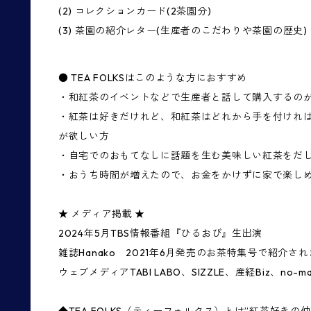
(2) コレクションカード(2茶園分)
(3) 茶園の紹介レター(生産者のこだわりや茶園の歴史)
● TEA FOLKSはこのような方におすすめ
・和紅茶のイベントなどで生産者と話して購入するの
・紅茶は好きだけれど、和紅茶はどれから手を付けれ
が欲しい方
・自宅でのおもてなしに話題を生む美味しい紅茶をだ
・おうち時間が増えたので、お金をかけずに家で楽し
★ メディア掲載 ★
2024年5月TBS情報番組『ひるおび』生出演
雑誌Hanako 2021年6月発売のお茶特集号で紹介さ
ウェブメディアTABI LABO、SIZZLE、産経Biz、no-