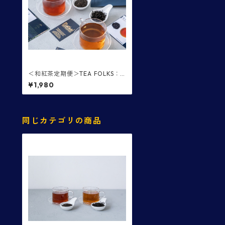
＜和紅茶定期便＞TEA FOLKS：2
茶園分のプレミアム和紅茶を2カ
¥1,980
月ごとに配送
同じカテゴリの商品